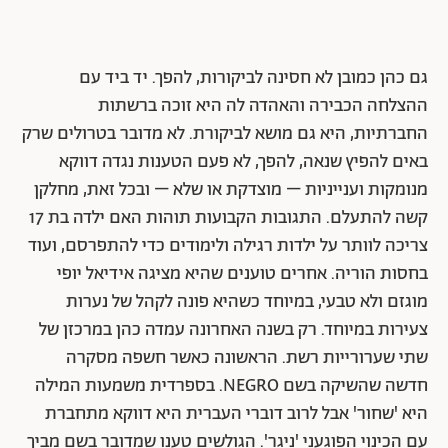
גם כהן כמובן לא חסינה לביקורות, להפך. יד ביד עם
ההצלחה הכבירה והאהדה לה היא זוכה ברשתות
החברתיות, היא גם מושא לביקורת. לא מדובר בטרולים שרק
באים להפיץ שנאה, להפך, לא פעם הטענות נגדה דווקא
מנומקות וענייניות – מוצדקת או שלא – ובכל זאת, מחלקן
קשה להתעלם. התגובות הקבועות תוהות האם ילדה בת 17
צריכה לוותר על ילדות רגילה ולימודים כדי להתפרסם, ועוד
בחסות הוריה. אחרים טוענים שהיא מציגה אידיאל יופי
מוגזם ולא טבעי, במיוחד כשהיא פונה לקהל של נערות
צעירות במיוחד. רק בשנה האחרונה עמדה כהן במרכזן של
שתי שערורייות רשת. הראשונה כאשר חשפה מסקרה
חדשה שהשיקה בשם NEGRO. בספרדית משמעות המילה
היא 'שחור' אבל לרוב דוברי העברית היא דווקא מתחברת
עם הכינוי הפוגעני 'ניגר'. הגולשים טענו שמדובר בשם מביך