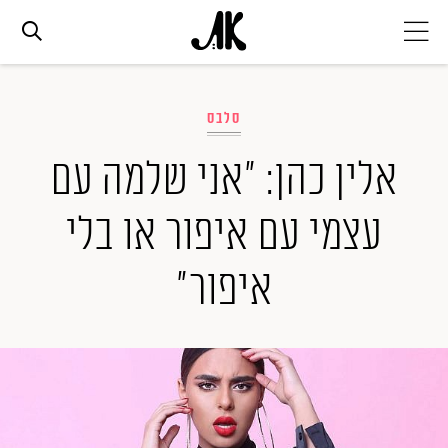
אג׳נדה
סלבס
אופנה
אלין כהן: "אני שלמה עם
עצמי עם איפור או בלי
ביוטי
איפור"
סלבס
ערוצים נוספים
המגזין