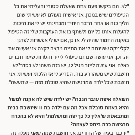
"לא. הם ביקשו פעם אחת שאעלה סטורי והעליתי את כל
הטיפולים שיש במכון. אני אישית מעולם לא עשיתי שום
הליך כזה או אחר. הדבר היחיד ומבחינתי יש לי את הזכות
להעלות אותו כל יום ולשתף בו את העוקבות שלי זה הטיפול
באקנה החמור שהיה לי. אז כן, אם יש לי אפשרות לפרגן
לקליניקה ששינתה לי את החיים מקצה לקצה אני אעשה את
זה. וכן, אני עושה שם גם טיפולי לייזר והסרות שיער ודברים
כאלה. אני עושה לייזר מגיל 12, יש בזה משהו לא בסדר?לא
חושבת שיש משהו רע בזה. הפריע לי אז הלכתי ועשיתי. אני
חושבת שכל ילדה שמרגישה שהיא סובלת מזה – שתעשה".
השאלה איפה עובר הגבול? יש ילדה שיש לה אקנה למשל
והיא באמת סובלת אבל מה עם ילדה בת 11 שיושבת בבית
ומתבאסת ש'אלין כל כך יפה ומושלמת' והיא לא בהכרח
מרגישה ככה ביחס לעצמה?
"זו כבר בעיה של ההורים. אני חושבת שמה שאני מעלה זה