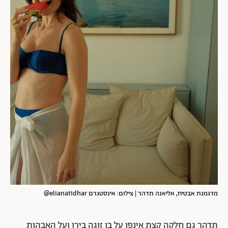
מדגמנת אבטיח, אליאנה תדהר | צילום: אינסטגרם elianatidhar@
תדהר גם חלקה קצת אינפו על בן זוגה בירן ועל האבהות