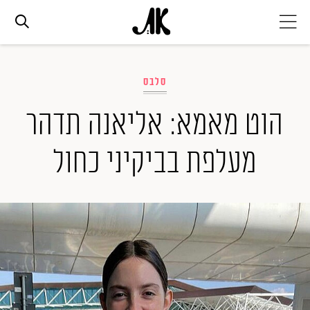
אג׳נדה
סלבס
אופנה
הוט מאמא: אליאנה תדהר
מעלפת בביקיני כחול
ביוטי
סלבס
ערוצים נוספים
המגזין