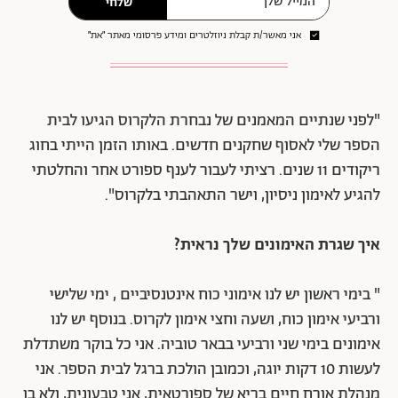
שלחי
אני מאשר/ת קבלת ניוזלטרים ומידע פרסומי מאתר ״את״
"לפני שנתיים המאמנים של נבחרת הלקרוס הגיעו לבית
הספר שלי לאסוף שחקנים חדשים. באותו הזמן הייתי בחוג
ריקודים 11 שנים. רציתי לעבור לענף ספורט אחר והחלטתי
להגיע לאימון ניסיון, וישר התאהבתי בלקרוס".
איך שגרת האימונים שלך נראית?
" בימי ראשון יש לנו אימוני כוח אינטנסיביים , ימי שלישי
ורביעי אימון כוח, ושעה וחצי אימון לקרוס. בנוסף יש לנו
אימונים בימי שני ורביעי בבאר טוביה. אני כל בוקר משתדלת
לעשות 10 דקות יוגה, וכמובן הולכת ברגל לבית הספר. אני
מנהלת אורח חיים בריא של ספורטאית, אני טבעונית, ולא בן