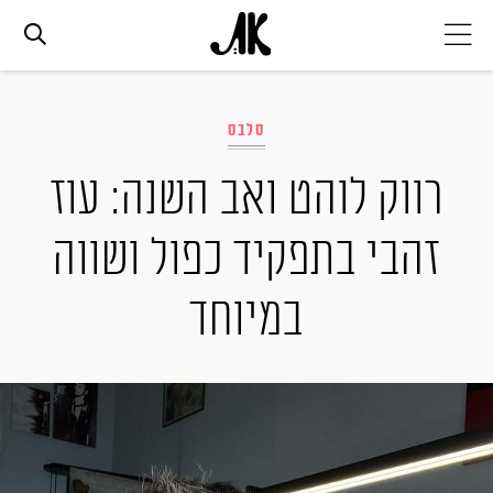
אג׳נדה
סלבס
אופנה
רווק לוהט ואב השנה: עוז
זהבי בתפקיד כפול ושווה
ביוטי
במיוחד
סלבס
ערוצים נוספים
המגזין