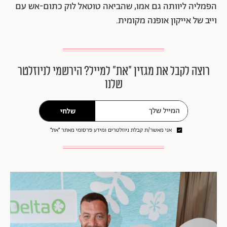
הפמליה ליוותה גם אמו, שהביאה טוטאל לוק כתום-אש עם
וייב של אייקון אופנה מקומית.
רוצה לקבל את מגזין ״את״ למייל? הירשמי לניוזלטר
שלנו
שלחי
אני מאשר/ת קבלת ניוזלטרים ומידע פרסומי מאתר ״את״