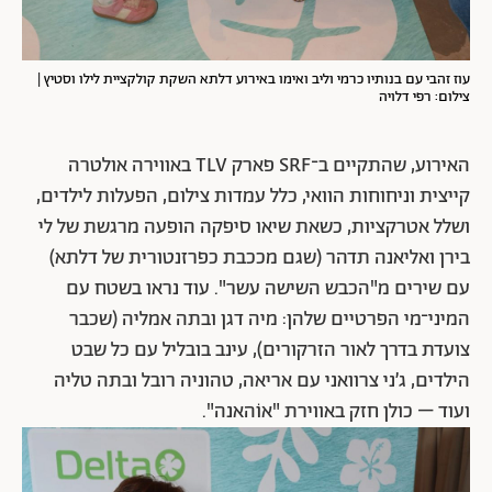
עוז זהבי עם בנותיו כרמי וליב ואימו באירוע דלתא השקת קולקציית לילו וסטיץ |
צילום: רפי דלויה
האירוע, שהתקיים ב־SRF פארק TLV באווירה אולטרה
קייצית וניחוחות הוואי, כלל עמדות צילום, הפעלות לילדים,
ושלל אטרקציות, כשאת שיאו סיפקה הופעה מרגשת של לי
בירן ואליאנה תדהר (שגם מככבת כפרזנטורית של דלתא)
עם שירים מ"הכבש השישה עשר". עוד נראו בשטח עם
המיני־מי הפרטיים שלהן: מיה דגן ובתה אמליה (שכבר
צועדת בדרך לאור הזרקורים), עינב בובליל עם כל שבט
הילדים, ג’ני צרוואני עם אריאה, טהוניה רובל ובתה טליה
ועוד – כולן חזק באווירת "אוֹהאנה".