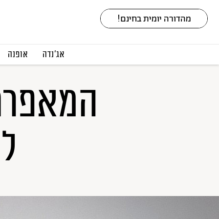
אג׳נדה
אופנה
המאפרת 
לה