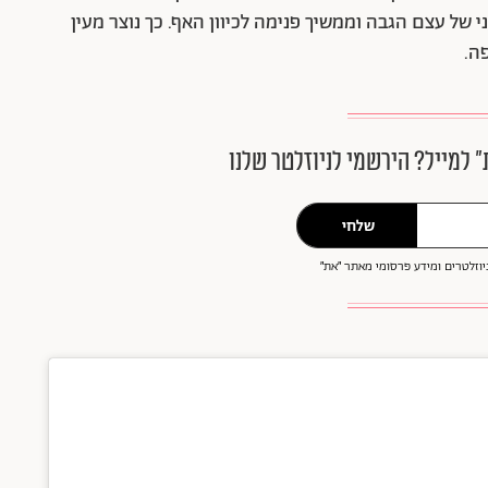
י של עצם הגבה וממשיך פנימה לכיוון האף. כך נוצר מעין
ה.
״ למייל? הירשמי לניוזלטר שלנו
שלחי
וזלטרים ומידע פרסומי מאתר ״את״