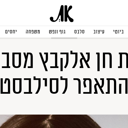
ביוטי
עיצוב
סלבס
גוף ונפש
משפחה
יחסים
איפור וטיפוח
חן אלקבץ מסבי
תאפר לסילבסט