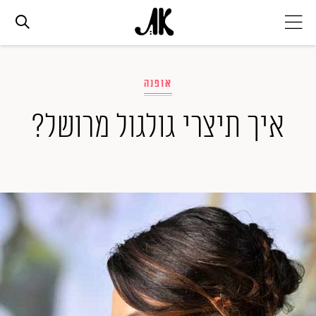
אג׳נדה
אופנה
אופנה
איך תיצרי גולגול מרושל?
ביוטי
סלבס
ערוצים נוספים
המגזין