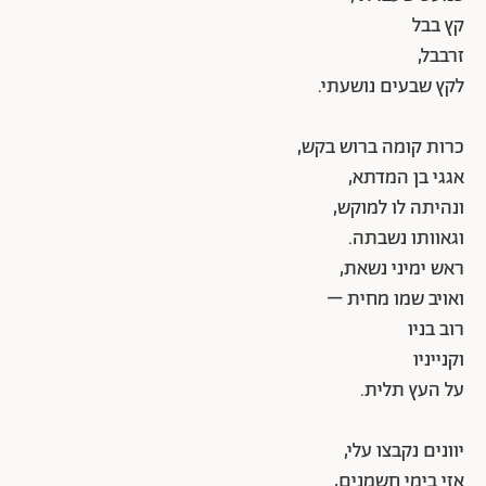
קץ בבל
זרבבל,
לקץ שבעים נושעתי.
כרות קומה ברוש בקש,
אגגי בן המדתא,
ונהיתה לו למוקש,
וגאוותו נשבתה.
ראש ימיני נשאת,
ואויב שמו מחית –
רוב בניו
וקנייניו
על העץ תלית.
יוונים נקבצו עלי,
אזי בימי חשמנים,