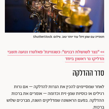
חנוכייה עם שמן זית? עוד יותר טוב. צילום: ShutterStock
>> "נצר לשושלת רבנים": כשגווינת' פאלטרו ונועה תשבי
הדליקו נר ראשון ביחד
סדר ההדלקה
לאחר שמסיימים להכין את הנרות להדלקה – אם נרות
רגילים או כוסיות שמן-זית וכדומה – אומרים את ברכות
ההדלקה. בפעם הראשונה שמדליקים השנה, מברכים שלוש
ברכות.