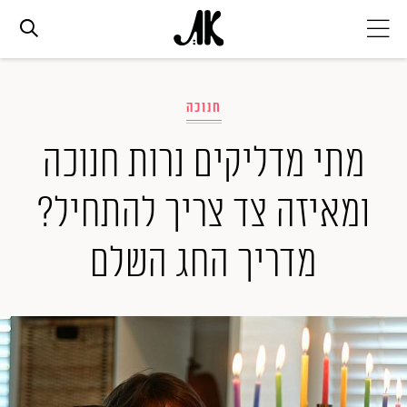
אג׳נדה
חנוכה
אופנה
מתי מדליקים נרות חנוכה
ומאיזה צד צריך להתחיל?
ביוטי
מדריך החג השלם
סלבס
ערוצים נוספים
המגזין