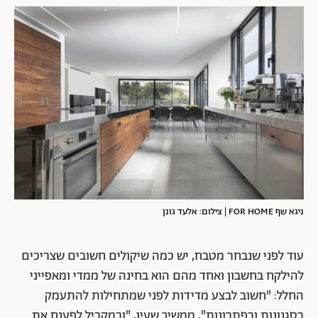
ניגא שף FOR HOME | צילום: אלעד גונן
עוד לפני שנבחר מטבח, יש כמה שיקולים חשובים שצריכים
להילקח בחשבון ואחד מהם הוא בחינה של ממדי ומאפייני
החלל: "חשוב לבצע מדידות לפני שמתחילות להתעמק
בסגנונות ובפתרונות", ממשיך שעיו, "ובמקביל לפענח את