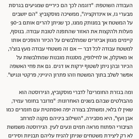
העבודה השוטפת: "דוגמה לכך הם כיריים שמגיעים בגרסת
מבערי גז, או אינדוקציה", ממשיכה מוסקוביץ. "הם יושבים
על המשטח אך במנותק ממנו, כך שניתן להרים אותם ב-90
מעלות ולהקצות את האזור שהתפנה לטובת עבודה. בנוסף,
קיימים מגוון אביזרים שמתלבשים על הכיור והופכים אותו
למשטח עבודה לכל דבר – אם זה משטחי עבודה מעץ בוצ'ר,
או מאוקלון, או לחילופין, מסננות מובנות שמתלבשות על
הכיור ובהן ניתן לשטוף ירקות או דגים. גם את פחי האשפה
אפשר לשלב בתוך המשטח וזהו פתרון היגייני, פרקטי ונגיש".
ומה בגזרת החומרים? לדברי מוסקוביץ, הנירוסטה הוא
מהבולטים שבהם בשנים האחרונות: "מדובר בחומר עמיד,
שאין לו בלאי, ומשתלב בצורה יפה ואסתטית עם חומרים כמו
אבן ועץ", היא מסבירה, "השילוב ביניהם מקנה למרחב
הציבורי הפתוח מראה חמים ונעים לעין. הנירוסטה משמשת
לא רק ליצירת משטחים שניתן להניח עליהם תבניות וסירים