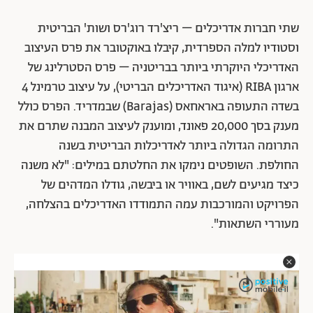
שתי חברות אדריכלים – ריצ'רד רוג'רס ושות' הבריטית
וסטודיו למלה הספרדית, קיבלו באוקטובר את פרס העיצוב
האדריכלי היוקרתי ביותר בבריטניה – פרס הסטרלינג של
ארגון RIBA (איגוד האדריכלים הבריטי), על עיצוב טרמינל 4
בשדה התעופה באראחאס (Barajas) שבמדריד. הפרס כולל
מענק בסך 20,000 פאונד, ומוענק לעיצוב המבנה שתרם את
התרומה הגדולה ביותר לאדריכלות הבריטית בשנה
החולפת. השופטים נימקו את החלטתם במילים: "לא משנה
כיצד מגיעים לשם, באוויר או ביבשה, גודלו המדהים של
הפרויקט והמורכבות עמה התמודדו האדריכלים בהצלחה,
מעוררי השתאות".