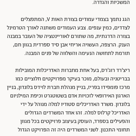
המשכיות והגדרה.
הגג נתמך בצמדי עמודים בצורת האות V, המתפצלים
לצדדים, כמין ענפים. צבע העמודים משתנה לאורך הטרמינל
בצורה הדרגתית, מה שתורם לאוריינטציה של העובר במבנה
הענק. הרצפה, העשויה אריחי אבן סיד ספרדית בגוון חם,
תורמת לתחושה הנעימה והשלווה של פנים המבנה.
ריצ'רד רוג'רס, בעל אחת מחברות האדריכלות המובילות
בבריטניה ובעולם, מוכר בעיקר מפרויקטים חלוציים כמו
מרכז פומפידו בפריז, בניין מנהלת חברת לוידס בלונדון, בניין
הארגון האירופאי לזכויות אדם בשטוטגרט וכיפת המילניום
בלונדון. משרד האדריכלים סטודיו למלה מנוהל על ידי
האדריכל קרלוס למלה. זהו אחד המשרדים הגדולים
והפעילים בספרד, העוסק בעיצוב פרויקטים בכל מגוון
תחומי התכנון. לשני המשרדים היה זה הפרויקט הגדול