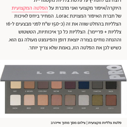
רוצה גם להמליץ על פלטת צלליות מקטגוריית
היוקרה/איפור מקצועי ואני מדברת על
הפלטה המקצועית
של חברת האיפור המצוינת Lorac. המחיר ביחס לאיכות
הצלליות בהחלט שווה את זה (כ-150 ש"ח לפני מבצעים ל-16
צלליות + פריימר). הצלליות כל כך איכותיות, הטשטוש
וההנחה נוחים בצורה יוצאת דופן והפיגמנט מעולה גם הוא.
כשיש לכן את הפלטה הזו, באמת שלא צריך יותר.
פלטת צלליות מקצועית | צילום מסך מתוך אייהרב