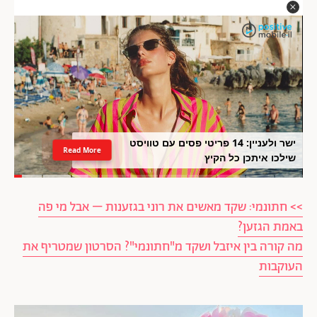
ישר ולעניין: 14 פריטי פסים עם טוויסט
Read More
שילכו איתכן כל הקיץ
>> חתונמי: שקד מאשים את רוני בגזענות – אבל מי פה
באמת הגזען?
מה קורה בין איזבל ושקד מ"חתונמי"? הסרטון שמטריף את
העוקבות