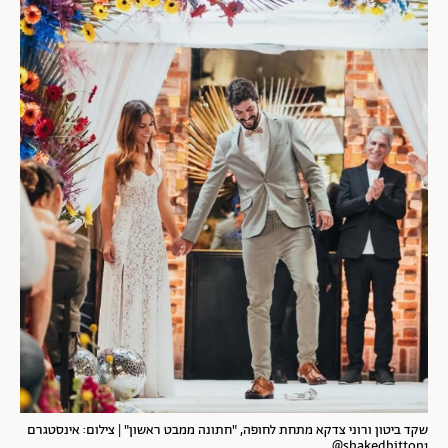
שקד ביטון ורוני צדקא מתחת לחופה, "חתונה ממבט ראשון" | צילום: אינסטגרם
shakedbitton1@