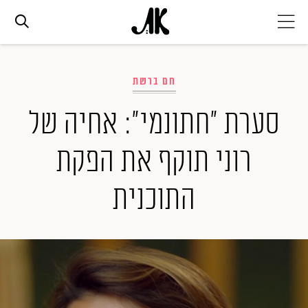
אג׳נדה
חם ברשת
אופנה
סערת "חתונמי": אחיה של
רוני תוקף את הפקת
ביוטי
התוכנית
סלבס
ערוצים נוספים
המגזין