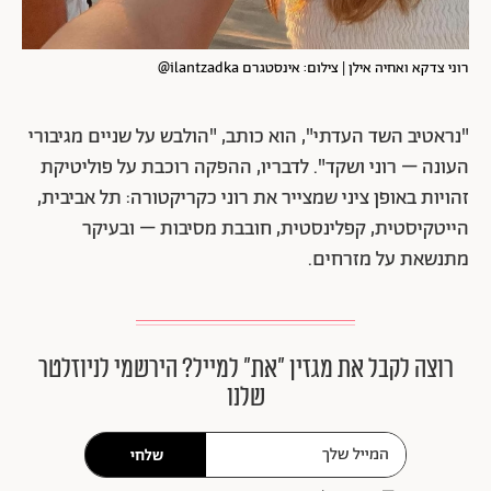
רוני צדקא ואחיה אילן | צילום: אינסטגרם ilantzadka@
"נראטיב השד העדתי", הוא כותב, "הולבש על שניים מגיבורי
העונה – רוני ושקד". לדבריו, ההפקה רוכבת על פוליטיקת
זהויות באופן ציני שמצייר את רוני כקריקטורה: תל אביבית,
הייטקיסטית, קפלינסטית, חובבת מסיבות – ובעיקר
מתנשאת על מזרחים.
רוצה לקבל את מגזין ״את״ למייל? הירשמי לניוזלטר
שלנו
שלחי