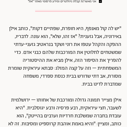
אני מאשר/ת קבלת ניוזלטרים ומידע פרסומי מאתר ״את״
"יש לה קול מאנפף, היא חופרת, שפתיים דקות", כותב אילן
באירוניה, אבל גזענית? "אז זהו, שלא", הוא עונה. לדבריו,
ההפקה והקהל עטפו את רוני ושקד בנראטיב גזעני-עדתי
שמשטחים לחלוטין את המורכבות שלהם כבני אדם. כדי
להפריך את הסיפור הזה, אילן מביא את ההיסטוריה
המשפחתית – וזה על קצה המזלג: סבתא עיראקית שומרת
מסורת, אב דתי שדורש בבית כנסת ספרדי, משפחה
שמדברת לדינו בבית.
אילן מצייר תמונה גדולה ומורכבת של אחותו – ירושלמית
לשעבר, חצי עיראקית, רבע פרסיה ורבע יגוסלבית. "היא
עובדת בחברה שמשלבת חרדיות וערבים בהייטק", הוא
כותב, ומציין: "והיא באמת אוהבת קרוספיט ומסיבות. זה לא