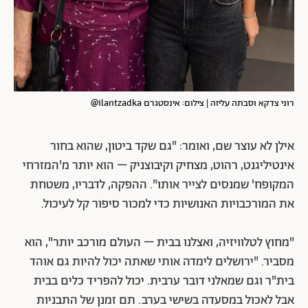
רוני צדקא וסבתה עליזה | צילום: אינסטגרם ilantzadka@
אילן לא עוצר שם, ואומר: "גם שקד ביטון, שהוא בחור
אינטיליגנט, רהוט, מצחיק וקיבוצניק – הוא יותר מ'המזרחי
המקופח' שמנסים לצייר אותו". ההפקה, לדבריו, משטחת
את המורכבויות האנושיות כדי למכור סיפור קל לעיכול.
"מחוץ לטלוויזיה, ואצלנו בבית – העולם מורכב יותר", הוא
מסביר. "ירושלים לימדה אותי שאתה יכול להיות גם אוהד
בית"ר וגם שמאלני דובר ערבית. יכול להפריד כלים בבית
אבל לאכול במסעדה בשישי בערב. תם זמנן של התבניות