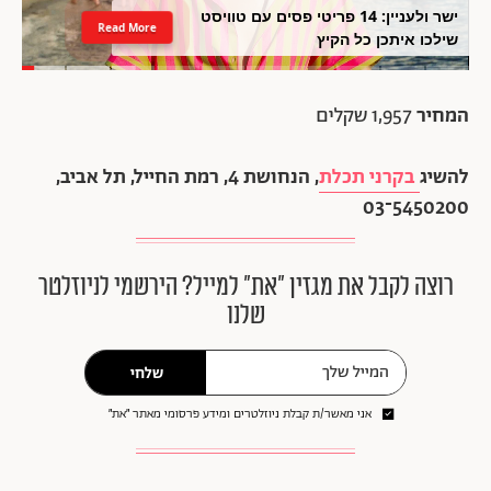
ישר ולעניין: 14 פריטי פסים עם טוויסט
Read More
שילכו איתכן כל הקיץ
המחיר
1,957 שקלים
להשיג
בקרני תכלת
, הנחושת 4, רמת החייל, תל אביב,
5450200־03
רוצה לקבל את מגזין ״את״ למייל? הירשמי לניוזלטר
שלנו
שלחי
אני מאשר/ת קבלת ניוזלטרים ומידע פרסומי מאתר ״את״