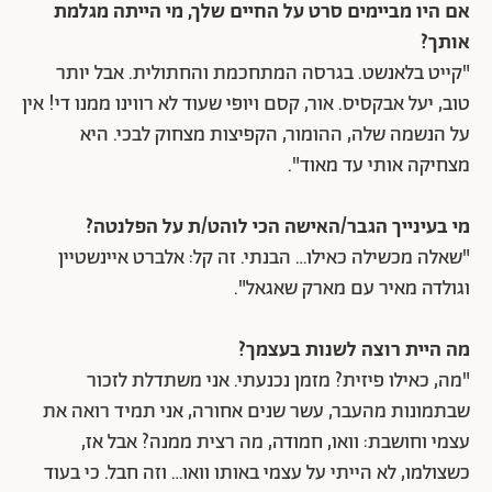
אם היו מביימים סרט על החיים שלך, מי הייתה מגלמת
אותך?
"קייט בלאנשט. בגרסה המתחכמת והחתולית. אבל יותר
טוב, יעל אבקסיס. אור, קסם ויופי שעוד לא רווינו ממנו די! אין
על הנשמה שלה, ההומור, הקפיצות מצחוק לבכי. היא
מצחיקה אותי עד מאוד".
מי בעינייך הגבר/האישה הכי לוהט/ת על הפלנטה?
"שאלה מכשילה כאילו… הבנתי. זה קל: אלברט איינשטיין
וגולדה מאיר עם מארק שאגאל".
מה היית רוצה לשנות בעצמך?
"מה, כאילו פיזית? מזמן נכנעתי. אני משתדלת לזכור
שבתמונות מהעבר, עשר שנים אחורה, אני תמיד רואה את
עצמי וחושבת: וואו, חמודה, מה רצית ממנה? אבל אז,
כשצולמו, לא הייתי על עצמי באותו וואו… וזה חבל. כי בעוד