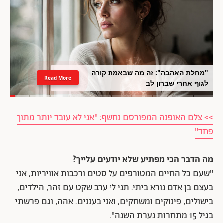
"מחלת האהבה": זה מה שבאמת קורה
Read More
לגוף אחרי שברון לב
>> צלם האופנה המפורסם נחשף: "אני לא עובד יותר מתוך
פחד"
מה הדבר הכי מפתיע שלא יודעים עלייך?
"שעם כל החיים המטורפים על סטים ורכבות אוויריות, אני
בעצם בן אדם נורא ביתי. תני לי ערב שקט עם זהר, הילדים,
בישולים, פינוקים ומשחקים, ואני בעננים. אהה, וגם פרשתי
בגיל 15 מתחרות נערת השנה".