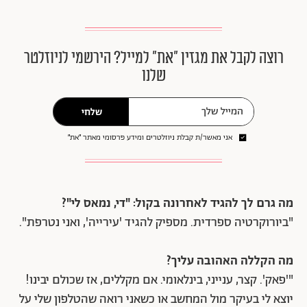
רוצה לקבל את מגזין ״את״ למייל? הירשמי לניוזלטר
שלנו
שלחי
אני מאשר/ת קבלת ניוזלטרים ומידע פרסומי מאתר ״את״
מה גרם לך להגיד לאחרונה בקול: "די, נמאס לי"?
"ביורוקרטיה ספרדית. מספיק להגיד 'עירייה', ואני נטרפת".
מה הקללה האהובה עליך?
"'פאק'. קצר, ענייני, בינלאומי. אם מקללים, אז שכולם יבינו!
יוצא לי בעיקר מול המחשב או כשאני רואה שהטלפון שלי על