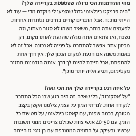
מהי ההזדמנות הכי גדולה שפספסת בקריירה שלך?
"היה פרויקט בינלאומי גדול שהציעו לי מוקדם מדי – עוד לא
הייתי מוכנה. אבל הדברים קורים בדרכים נסתרות אחרות.
לפעמים אתה בוחר, משאיר משהו לא סגור מאחור, וזה
נשכח, ואז פתאום אתה מגלה שהגעת לאותו מקום, רק
מכיוון אחר. אפשר להתחרט על פנייה לא נכונה, אבל זה לא
באמת משנה אם הגעת למקום הנכון שלך. אין דרך אחת
להתפתח, אבל חייבת להיות לך דרך. אותה הזדמנות תחזור.
מקסימום, תגיע אליה יותר מוכן".
על איזה רגע בקריירה שלך את הכי גאה?
"על 'אסקובנק', בלי שאלה. זה היה רגע שבו הכל התחבר
לנקודה אחת. למדתי המון על עצמי, צילמנו אקשן בקצב
מטורף, בכמה שפות, עם קאסט בינלאומי, על סט שזז כל
הזמן, עם 40-50 אנשי צוות שכולם צריכים ממני תשובות
עכשיו. ובעיקר, על החוויה המטורפת עם בן זוגי. זו הייתה