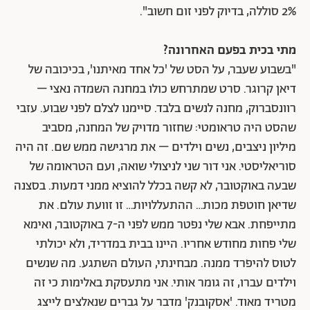
2% סוללה, בדיוק לפני זום חשוב".
מתי בכית בפעם האחרונה?
"בשבוע שעבר, על הסט של 'כל אחד מאיתנו', בכיכובה של
דיאן קרוגר. סרט שמתרחש כולו במחנה השמדה נאצי –
רוונסברוק, מחנה לנשים בלבד. סיימנו לצלם לפני שבוע. עזבי
שהסט היה טראומטי: שחזור מדויק של המחנה, מסביב
מיליון ניצבים, נשים וילדים – את מרגישה ממש שם. זה היה
סוריאליסטי. אני דור שני לניצולי שואה, ועם הטראומה של
שבעה באוקטובר, לא קשה בכלל להוציא ממני דמעות. בסצנה
שדיאן חוטפת מכות… ההתעללויות… זו זוועת עולם. את
מתייפחת. אבא שלי נפטר ממש לפני ה-7 באוקטובר, ואימא
שלי פחות מחודש אחריו. היינו בבית במדריד, ולא יכולתי
לטוס להיפרד ממנה. מבחינתי, העולם השתגע. מה שנשים
וילדים עברו, זה גומר אותי. אני מתעסקת באלימות כי זה
מטריד מאוד. 'אסקובנק' מדבר על גברים שנאלצים לייצג