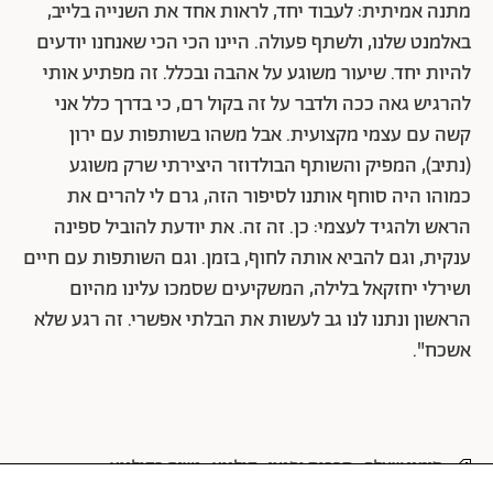
מתנה אמיתית: לעבוד יחד, לראות אחד את השנייה בלייב,
באלמנט שלנו, ולשתף פעולה. היינו הכי הכי שאנחנו יודעים
להיות יחד. שיעור משוגע על אהבה ובכלל. זה מפתיע אותי
להרגיש גאה ככה ולדבר על זה בקול רם, כי בדרך כלל אני
קשה עם עצמי מקצועית. אבל משהו בשותפות עם ירון
(נתיב), המפיק והשותף הבולדוזר היצירתי שרק משוגע
כמוהו היה סוחף אותנו לסיפור הזה, גרם לי להרים את
הראש ולהגיד לעצמי: כן. זה זה. את יודעת להוביל ספינה
ענקית, וגם להביא אותה לחוף, בזמן. וגם השותפות עם חיים
ושירלי יחזקאל בלילה, המשקיעים שסמכו עלינו מהיום
הראשון ונתנו לנו גב לעשות את הבלתי אפשרי. זה רגע שלא
אשכח".
סימני שאלה
תרבות ופנאי
קולנוע
נשים בקולנוע