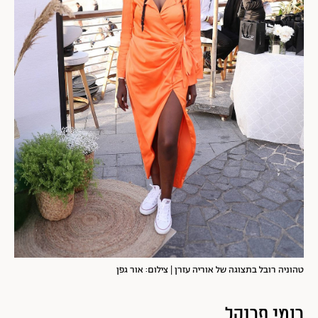
טהוניה רובל בתצוגה של אוריה עזרן | צילום: אור גפן
רומי פרנקל