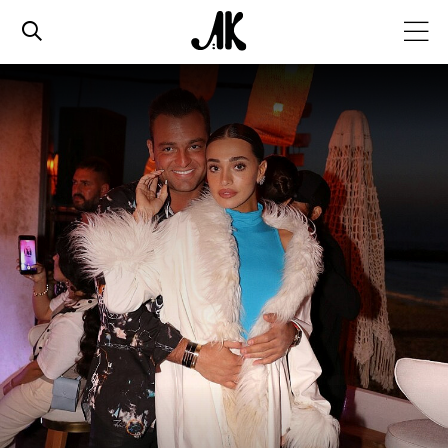
אג׳נדה
אופנה
ביוטי
סלבס
ערוצים נוספים
המגזין