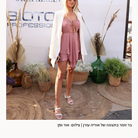
בר זומר בתצוגה של אוריה עזרן | צילום: אור גפן