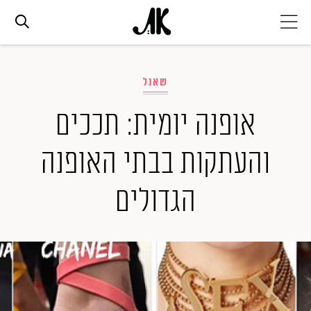
אג׳נדה
שאנל
אופנה
אופנה יומית: תככים
והעתקות בבתי האופנה
ביוטי
הגדולים
סלבס
ערוצים נוספים
המגזין