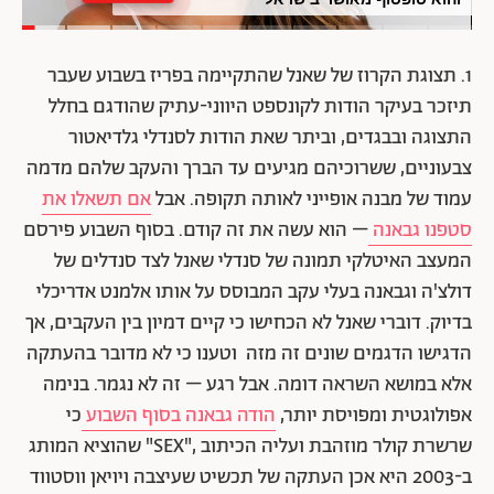
1. תצוגת הקרוז של שאנל שהתקיימה בפריז בשבוע שעבר
תיזכר בעיקר הודות לקונספט היווני-עתיק שהודגם בחלל
התצוגה ובבגדים, וביתר שאת הודות לסנדלי גלדיאטור
צבעוניים, ששרוכיהם מגיעים עד הברך והעקב שלהם מדמה
עמוד של מבנה אופייני לאותה תקופה. אבל
אם תשאלו את
סטפנו גבאנה
– הוא עשה את זה קודם. בסוף השבוע פירסם
המעצב האיטלקי תמונה של סנדלי שאנל לצד סנדלים של
דולצ'ה וגבאנה בעלי עקב המבוסס על אותו אלמנט אדריכלי
בדיוק. דוברי שאנל לא הכחישו כי קיים דמיון בין העקבים, אך
הדגישו הדגמים שונים זה מזה וטענו כי לא מדובר בהעתקה
אלא במושא השראה דומה. אבל רגע – זה לא נגמר. בנימה
אפולוגטית ומפויסת יותר,
הודה גבאנה בסוף השבוע
כי
שרשרת קולר מוזהבת ועליה הכיתוב ,"SEX" שהוציא המותג
ב-2003 היא אכן העתקה של תכשיט שעיצבה ויויאן ווסטווד