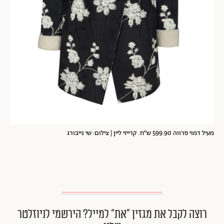
מעיל דמוי פרווה 599.90 ש"ח. קרייזי ליין | צילום: שי נייבורג
רוצה לקבל את מגזין ״את״ למייל? הירשמי לניוזלטר