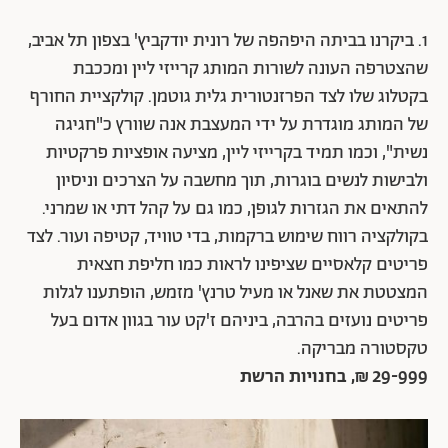
1. ביקרנו בביתה היפהפה של רונית יודקביץ' בצפון תל אביב,
שהצטרפה העונה לשורות המותג קרייזי ליין ומככבת
בקטלוג שלו לצד הפרזנטורית גלית גוטמן. קולקציית החורף
של המותג מוגדרת על ידי המעצבת אנה שוורץ כ"חגיגה
נשית", וכמו תמיד בקרייזי ליין, מציעה אופציות פרקטיות
ולבישות לנשים בוגרות, תוך מחשבה על הצרכים וניסיון
להתאים את הגזרות לגופן, כמו גם על קהל דתי או שמרני.
בקולקציה רווח שימוש ברקמות, בדי טוויד, קטיפה ועור. לצד
פריטים קלאסיים שציפינו לראות כמו חליפת חצאית
המצטטת את שאנל או מעיל טרנץ' מזמש, הופתענו לגלות
פריטים נועזים בהרבה, ביניהם ז'קט עור בגוון אדום בעל
טקסטורה מבריקה.
29-999 ₪, בחנויות הרשת