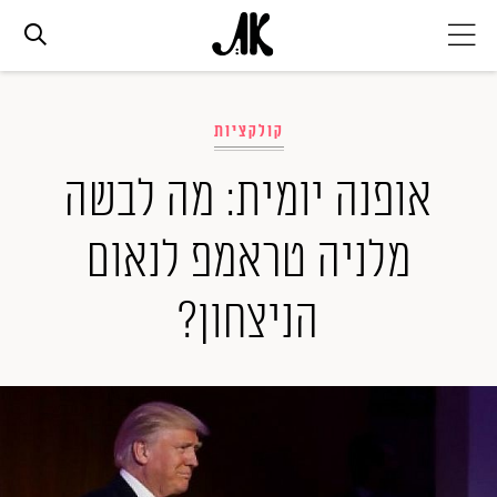
אג׳נדה
קולקציות
אופנה
אופנה יומית: מה לבשה
מלניה טראמפ לנאום
ביוטי
הניצחון?
סלבס
ערוצים נוספים
המגזין