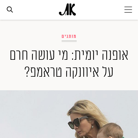
אג׳נדה
מותגים
אופנה
אופנה יומית: מי עושה חרם
על איוונקה טראמפ?
ביוטי
סלבס
ערוצים נוספים
המגזין