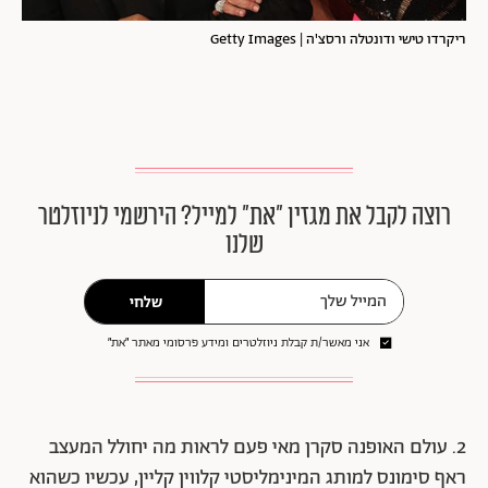
ריקרדו טישי ודונטלה ורסצ'ה | Getty Images
רוצה לקבל את מגזין ״את״ למייל? הירשמי לניוזלטר
שלנו
שלחי
אני מאשר/ת קבלת ניוזלטרים ומידע פרסומי מאתר ״את״
2. עולם האופנה סקרן מאי פעם לראות מה יחולל המעצב
ראף סימונס למותג המינימליסטי קלווין קליין, עכשיו כשהוא