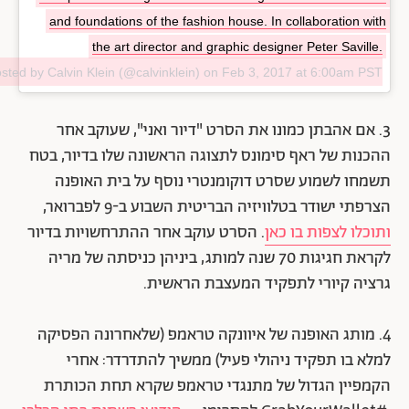
and foundations of the fashion house. In collaboration with
the art director and graphic designer Peter Saville.
sted by Calvin Klein (@calvinklein) on
Feb 3, 2017 at 6:00am PST
3. אם אהבתן כמונו את הסרט "דיור ואני", שעוקב אחר
ההכנות של ראף סימונס לתצוגה הראשונה שלו בדיור, בטח
תשמחו לשמוע שסרט דוקומנטרי נוסף על בית האופנה
הצרפתי ישודר בטלוויזיה הבריטית השבוע ב-9 לפברואר,
ותוכלו לצפות בו כאן
. הסרט עוקב אחר ההתרחשויות בדיור
לקראת חגיגות 70 שנה למותג, ביניהן כניסתה של מריה
גרציה קיורי לתפקיד המעצבת הראשית.
4. מותג האופנה של איוונקה טראמפ (שלאחרונה הפסיקה
למלא בו תפקיד ניהולי פעיל) ממשיך להתדרדר: אחרי
הקמפיין הגדול של מתנגדי טראמפ שקרא תחת הכותרת