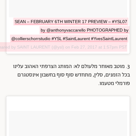
SEAN – FEBRUARY 6TH WINTER 17 PREVIEW – #YSL07
by @anthonyvaccarello PHOTOGRAPHED by
@collierschorrstudio #YSL #SaintLaurent #YvesSaintLaurent
shared by SAINT LAURENT (@ysl) on
Feb 27, 2017 at 1:57pm PST
3. מוטב מאוחר מלעולם לא: המותג הצרפתי האהוב עלינו
בכל הזמנים, סלין, מתחדש סוף סוף בחשבון אינסטגרם
פורמלי מטעמו.