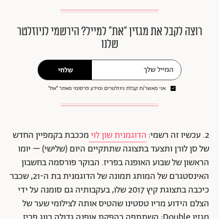
רוצה לקבל את מגזין ״את״ למייל? הירשמי לניוזלטר
שלנו
שלחי
אני מאשר/ת קבלת ניוזלטרים ומידע פרסומי מאתר ״את״
2. עכשיו זה רשמי:
הדוגמנית שון לוי
מככבת בקמפיין החדש
של סן לורן ותצעד בתצוגה שתתקיים היום (שלישי) – יומו
הראשון של שבוע האופנה בפריז. הבוקר פורסמה בחשבון
האינסטגרם של המותג תמונה של הדוגמנית בת ה-21, שכבר
כיכבה בתצוגת קיץ 2017 שלו, בעקבותיה גם סומנה על ידי
הצלם הידוע מריו טסטינו שהטיס אותה לצילומי שער של
מגזין Double; השתתפה בהפקת אופנה גדולה בווג פריז