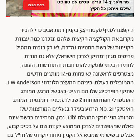
ישר ולעניין: 14 פריטי פסים עם טוויסט
Read More
שילכו איתכן כל הקיץ
1. קפצנו לסניף פקטורי 54 בקניון רמת אביב כדי להכיר
מקרוב את הקולקציה הקיצית שלהם ונזכרנו כמה עבודת
הקניינות של רשת החנויות נהדרת, לא רק בזכות תמהיל
פריטים מגוון ומדויק לצרכן הישראלי, אלא גם הודות
לחתירה בלתי פוסקת להתרחבות והתחדשות. העונה,
מצטרפים לראשונה לא פחות מ-14 מותגים חדשים
מהמובילים בעולם, ביניהם המעצב הלונדוני J W Anderson
שתיקי הפירסינג שלו הם האיט-באג של הרגע; המותג
האוסטרלי Zimmerman שכולו פנטזיה רומנטית, המותג
האיטלקי No. 21 הידוע בעיקר בנעליים המוחצנות שלו
והמותג הניו יורקי המוצלח Tibi. נכון, המחירים ברשת אינם
כאלה שמאפשרים לצרכן הממוצע לקנות שם על בסיס קבוע,
אבל טוב שיש מי שמביא אל הקניון ניחוח יוקרתי של חו"ל, גם