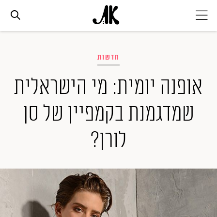
אג׳נדה
חדשות
אופנה
אופנה יומית: מי הישראלית
שמדגמנת בקמפיין של סן
ביוטי
לורן?
סלבס
ערוצים נוספים
המגזין