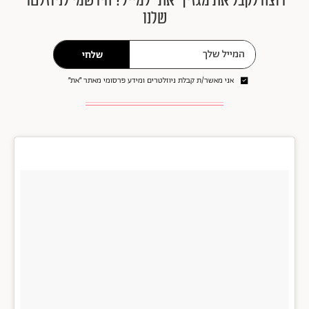
רוצה לקבל את מגזין ״את״ למייל? הירשמי לניוזלטר
שלנו
שלחי
אני מאשר/ת קבלת ניוזלטרים ומידע פרסומי מאתר ״את״