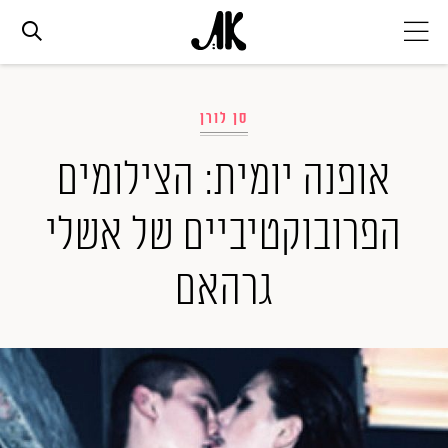
אג׳נדה
סן לורן
אופנה
אופנה יומית: הצילומים
הפרובוקטיביים של אשלי
ביוטי
גרהאם
סלבס
ערוצים נוספים
המגזין