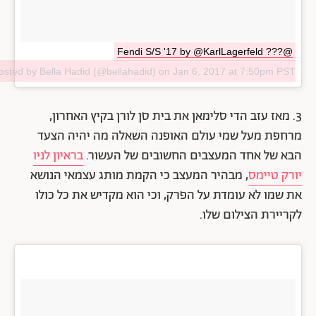
@Fendi S/S '17 by @KarlLagerfeld ???
osted by Bella Hadid (@bellahadid) on
Jan 6, 2017 at 7:50pm PST
3. מאז עזב הדי סלימאן את בית סן לורן בקיץ האחרון,
מרחפת מעל שמי עולם האופנה השאלה מה יהיה הצעד
הבא של אחד המעצבים החשובים של העשור.
בראיון לניו
יורק טיימס
, מבהיר המעצב כי הקמת מותג עצמאי הנושא
את שמו לא עומדת על הפרק, וכי הוא מקדיש את כל כולו
לקריירת הצילום שלו.