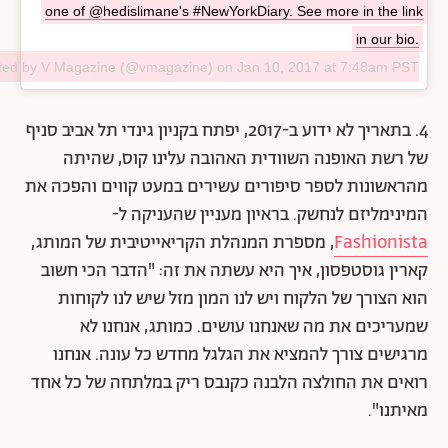
one of @hedislimane's #NewYorkDiary. See more in the link
in our bio.
sted by V Magazine (@vmagazine) on
Jan 10, 2017 at 7:48am PST
4. בתאריך לא ידוע ב-2017, יפתח בקניון גינדי תל אביב סניף
של רשת האופנה השוודית האהובה עלינו קוס, שהיתה
מהראשונות לספר סיפורים עשירים במעט קווים והפכה את
המינימליזם לנחשק. בראיון מעניין שהעניקה ל-
Fashionista
, מספרת המנהלת הקריאייטיבית של המותג,
קארין גוסטפסון, איך היא עשתה את זה: "הדבר הכי חשוב
הוא הצורך של הלקוח ויש לנו המון מזל שיש לנו לקוחות
שמעריכים את מה שאנחנו עושים. כמותג, אנחנו לא
מרגישים צורך להמציא את הגלגל מחדש כל עונה. אנחנו
רואים את החולצה הלבנה כקנבס ריק במלתחה של כל אחד
מאיתנו".