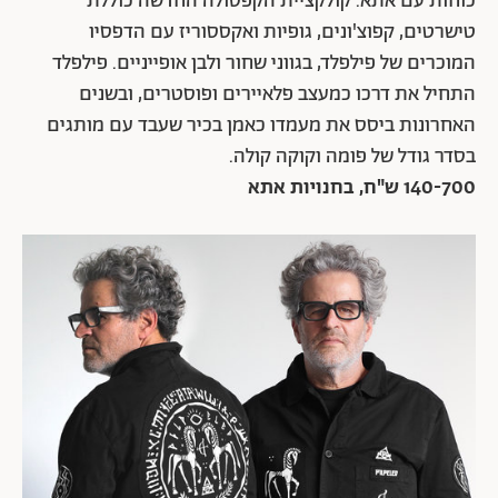
כוחות עם אתא. קולקציית הקפסולה החדשה כוללת
טישרטים, קפוצ'ונים, גופיות ואקססוריז עם הדפסיו
המוכרים של פילפלד, בגווני שחור ולבן אופייניים. פילפלד
התחיל את דרכו כמעצב פלאיירים ופוסטרים, ובשנים
האחרונות ביסס את מעמדו כאמן בכיר שעבד עם מותגים
בסדר גודל של פומה וקוקה קולה.
140-700 ש"ח, בחנויות אתא