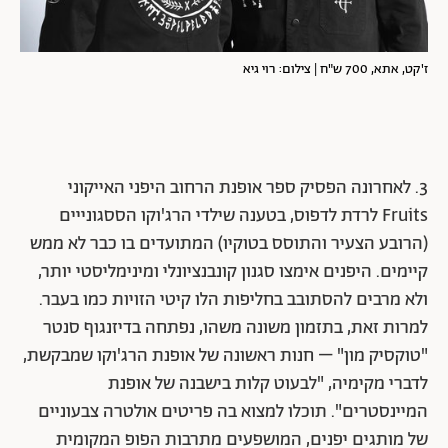
ז'קט, אתא, 700 ש"ח | צילום: רוי גיא
3. לאחרונה הפסיק ספר אופנת הרחוב היפני האייקוני
Fruits לרדת לדפוס, בטענה שילדי הרג'וקו הססגונייים
(הרובע הצעיר והתוסס בטוקיו) המתועדים בו כבר לא ממש
קיימים. היפנים אימצו סגנון קונבנציונלי ומינימליסטי יותר,
ולא מרבים להסתובב בחליפות הלו קיטי הזויות כמו בעבר.
למרות זאת, בתזמון משונה משהו, נפתחה בדיזנגוף סנטר
"טוקסיק מון" – חנות ראשונה של אופנת הרג'וקו שמבקשת,
לדברי מקימיה, "לבעוט קלות בישבנה של אופנת
המיינסטרים". תוכלו למצוא בה פריטים אולטרה צבעוניים
של מותגים יפנים, המושפעים מתרבות הפופ המקומית