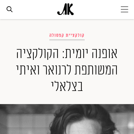
אג׳נדה
קולקציית קפסולה
אופנה
אופנה יומית: הקולקציה
המשותפת לרנואר ואיתי
ביוטי
בצלאלי
סלבס
ערוצים נוספים
המגזין