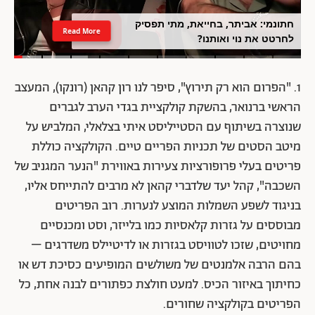
חתונמי: אביתר, בחייאת, מתי תפסיק
Read More
לחרטט את נוי ואותנו?
1. "הפרום הוא רק תירוץ", סיפר לנו רון קהאן (רונקו), המעצב
הראשי ברנואר, בהשקת קולקציית בגדי הערב לגברים
שנוצרה בשיתוף עם הסטייליסט איתי בצלאלי, המלביש על
מיטב הסטים של תכניות הפריים טיים. הקולקציה כוללת
פריטים בעלי פרופורציות צעירות באווירת "הנער המגניב של
השכבה", קהל יעד שלדברי קהאן לא מרבים להתייחס אליו,
בניגוד לשפע השמלות המוצע לנערות. רוב הפריטים
מבוססים על גזרות קלאסיות כמו בלייזר, וסט ומכנסיים
מחויטים, שזכו לטוויסט בגזרות או לדיטיילס משדרגים –
בהם הרבה אלמנטים של משולשים המופיעים כסיכת דש או
כחיתוך באיזור הכיס. למעט חולצת כפתורים לבנה אחת, כל
הפריטים בקולקציה שחורים.