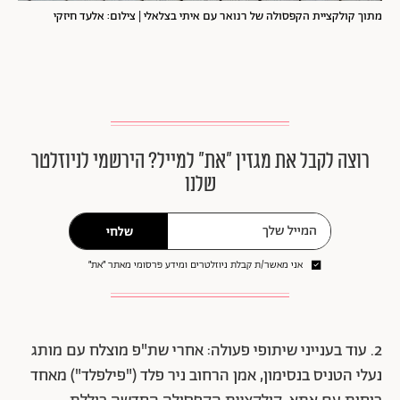
מתוך קולקציית הקפסולה של רנואר עם איתי בצלאלי | צילום: אלעד חיזקי
רוצה לקבל את מגזין ״את״ למייל? הירשמי לניוזלטר
שלנו
שלחי
אני מאשר/ת קבלת ניוזלטרים ומידע פרסומי מאתר ״את״
2. עוד בענייני שיתופי פעולה: אחרי שת"פ מוצלח עם מותג
נעלי הטניס בנסימון, אמן הרחוב ניר פלד ("פילפלד") מאחד