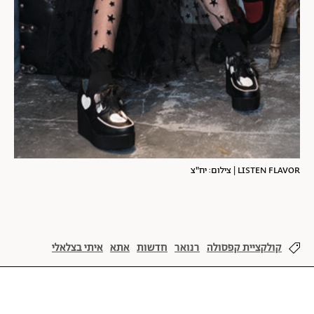
LISTEN FLAVOR | צילום: יח"צ
קולקציית קפסולה
רנואר
חדשות
אתא
איתי בצלאלי
אופנה