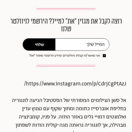
רוצה לקבל את מגזין ״את״ למייל? הירשמי לניוזלטר
שלנו
שלחי
אני מאשר/ת קבלת ניוזלטרים ומידע פרסומי מאתר ״את״
https://www.instagram.com/p/CdrjCgPtAzJ/
אל סשן הצילומים המסורתי של הפסטיבל הגיעה לונגוריה
בחליפת אוברסייז כתומה ומחוך שקוף עם נצנוץ עדין
ואלמנטים דמויי גלים באזור החזה. על פניו, קומבינציה
מבהילה, אך לונגוריה נראתה מגה-קולית הודות לשפתון