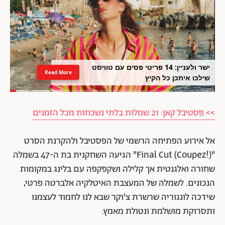
ישר ולעניין: 14 פריטי פסים עם טוויסט
Read More
שילכו איתכן כל הקיץ
>> פסטיבל קאן: 21 שמלות בלתי נשכחות מכל הזמנים
אל אירוע הפתיחה הרשמי של הפסטיבל ולהקרנת הסרט
"Final Cut (Coupez!)" הגיעה השחקנית בת ה-47 בשמלה
שחורה ואלגנטית אך קלילה ושקפקפה עם בלינג במקומות
הנכונים. לשמלה של המעצבת האיטלקיה אלברטה פרטי,
שידכה לונגוריה שרשרת צ'וקר שבא לנו לחמוד לעצמנו
ותסרוקת מושלמת ונטולת מאמץ.