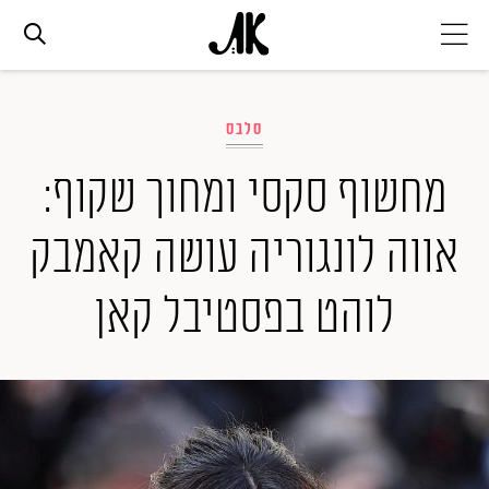
אג׳נדה
סלבס
אופנה
מחשוף סקסי ומחוך שקוף:
אווה לונגוריה עושה קאמבק
ביוטי
לוהט בפסטיבל קאן
סלבס
ערוצים נוספים
המגזין