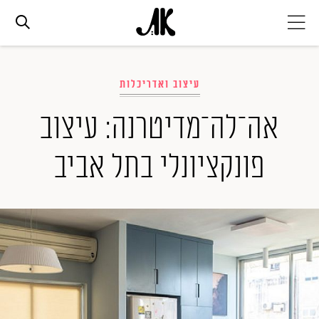
אג׳נדה
עיצוב ואדריכלות
אופנה
אה־לה־מדיטרנה: עיצוב
פונקציונלי בתל אביב
ביוטי
סלבס
ערוצים נוספים
המגזין