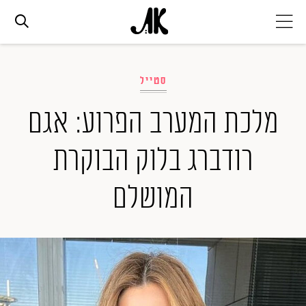
אג׳נדה
סטייל
אופנה
מלכת המערב הפרוע: אגם
רודברג בלוק הבוקרת
ביוטי
המושלם
סלבס
ערוצים נוספים
המגזין