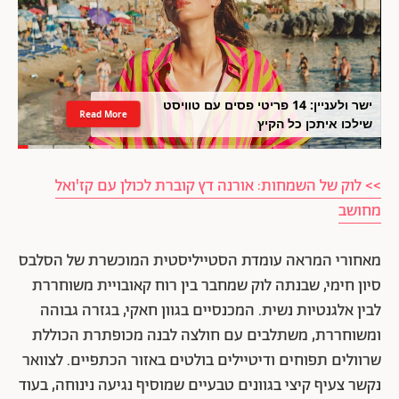
ישר ולעניין: 14 פריטי פסים עם טוויסט
Read More
שילכו איתכן כל הקיץ
>> לוק של השמחות: אורנה דץ קוברת לכולן עם קז'ואל
מחושב
מאחורי המראה עומדת הסטייליסטית המוכשרת של הסלבס
סיון חימי, שבנתה לוק שמחבר בין רוח קאובויית משוחררת
לבין אלגנטיות נשית. המכנסיים בגוון חאקי, בגזרה גבוהה
ומשוחררת, משתלבים עם חולצה לבנה מכופתרת הכוללת
שרוולים תפוחים ודיטיילים בולטים באזור הכתפיים. לצוואר
נקשר צעיף קיצי בגוונים טבעיים שמוסיף נגיעה נינוחה, בעוד