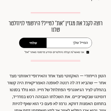
רוצה לקבל את מגזין ״את״ למייל? הירשמי לניוזלטר
שלנו
שלחי
אני מאשר/ת קבלת ניוזלטרים ומידע פרסומי מאתר ״את״
הטון הייחודי – האקזוטי מצד אחד והאירופי־ראוותני מצד
אחר – שהביא דה לה רנטה לאופנה האמריקאית היה קשור
בהחלט לציר הגיאוגרפי הפתלתל של חייו. הוא נולד בסנטו
דומינגו שבקאריביים. את השכלתו הגבוהה רכש במדריד,
בתחום האמנות דווקא. נרמז לא פעם כי הוא שאף להיות
צייר, והוא אכן הפליא לאייר אך לחץ משפחתי דחף אותו