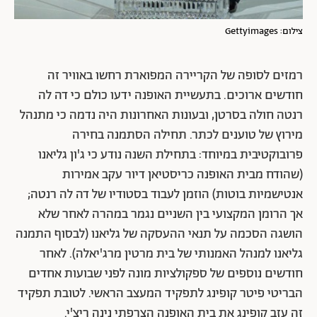
צילום: Gettyimages
רמזים לסופה של הקריירה המפוארת רחשו באוויר זה
חודשים ארוכים. בתעשיית האופנה ידעו כולם כי דה לה
רנטה חולה בסרטן, ובעונות האחרונות היה נדמה כי מתנהל
מירוץ של טוענים לכתר. תחילה הסתמנה בחירה
פרובוקטיבית במיוחד: בתחילת השנה נודע כי ג'ון גליאנו
(שהודח מבית האופנה כריסטיאן דיור עקב אמירות
אנטישמיות בוטות) הוזמן לעבוד בסטודיו של דה לה רנטה;
אך הרומן המקצועי בין השניים נגמר במהרה לאחר שלא
הושגה הסכמה על תנאי ההעסקה של גליאנו (לבסוף התמנה
גליאנו למנהל האמנותי של בית מרטין מרג'יאלה). לאחר
חודשים נוספים של ספקולציות מונה לפני שבועות אחדים
הבריטי פיטר קופינג לתפקיד המעצב הראשי. לטובת תפקיד
זה עזב קופינג את בית האופנה הצרפתי נינה ריצ'י.