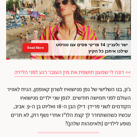
ישר ולעניין: 14 פריטי פסים עם טוויסט
Read More
שילכו איתכן כל הקיץ
>> רונה לי שמעון חושפת את מין העובר רגע לפני הלידה
ג'ון, בנו השלישי של גפן מנישואיו לשרון קאופמן, הגיח לאוויר
העולם לפני חמישה חודשים. לגפן שני ילדים מנישואיו
הקודמים לשני פרידן: דילן הבן ה-18 ואליוט בן ה-9. אביב,
עכשיו כשהשתחרר לך קצת הלו"ז אחרי נשף רוק, לא תרים
מופע לילדים (ולאימהות שלהן)?