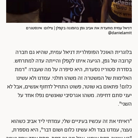
דניאל עמית מתעדת את אביב גפן בהפגנה בקפלן | צילום: אינסטגרם
danielamit@
בלוגרית האוכל הפופולרית דניאל עמית, שהיא גם חברה
קרובה של גפן, הגיעה איתו לקפלן והייתה עדה למתרחש.
בסדרת סטוריז נסערת, היא סיפרה על מה שעברו: "רמת
האלימות של המשטרה זה משהו חולני. עמדנו ולא עשינו
כלום! פתאום בא שוטר, פשוט התחיל לדחוף אנשים, אבל לא
יעני סתם דחיפה. משהו אגרסיבי שאנשים נפלו אחד על
השני".
"ראיתי את זה עכשיו בעיניים שלי, עמדתי ליד אביב כשהוא
נעצר, עמדנו בצד ולא עשינו כלום ושום דבר", היא מספרת,