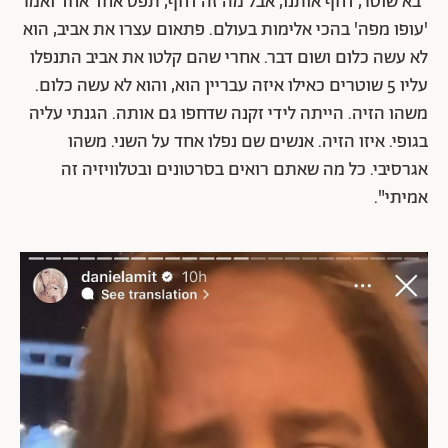
"בא שוטר, דחף אותנו, אבל מה זה דחף, תפס אחד אחד ואמר
'עופו מפה' בהכי אלימות בעולם. פתאום עצרו את אביב, הוא
לא עשה כלום ושום דבר. אחרי שהם קלטו את אביב התנפלו
עליו 5 שוטרים כאילו איזה עבריין הוא, והוא לא עשה כלום.
משהו הזיה. הייתה לידי זקנה שדחפו גם אותה. הגנתי עליה
בגופי. איזו הזיה. אנשים שם נפלו אחד על השני. משהו
אגרסיבי. כל מה שאתם רואים בסרטונים ובטלוויזיה זה
אמיתי".