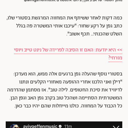
מתוך הסטורי של אביב גפן | צילום: אינסטגרם avivgeffenmusic@
כמה דקות לאחר ששיתף את המחווה המרגשת בסטורי שלו,
כתב גפן על רקע שחור: "עיכבו אותי המשטרה פה בגלל
השלט שהכנתי… תכף אשוב".
>> היא יודעת: האם זו הסיבה לפרידה של נינט טייב ויוסי
מזרחי?
בסטורי נוסף שהעלה גפן ברגעים אלה ממש, הוא מעדכן:
"דילן ואני הלכנו אחרי ההופעה מאחורי הקלעים ונתנו
לדיוויד את סיכת החטופים. לילה טוב". אז מסתמן שהדרמה
המשטרתית הסתיימה ושהכל טוב בקרב גפן האב וגפן הבן.
כל הכבוד על המחווה. כולנו מייחלות שהם יהיו כבר כאן.