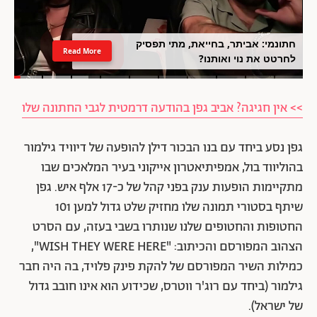
חתונמי: אביתר, בחייאת, מתי תפסיק
Read More
לחרטט את נוי ואותנו?
>> אין חגיגה? אביב גפן בהודעה דרמטית לגבי החתונה שלו
גפן נסע ביחד עם בנו הבכור דילן להופעה של דיוויד גילמור
בהוליווד בול, אמפיתיאטרון אייקוני בעיר המלאכים שבו
מתקיימות הופעות ענק בפני קהל של כ-17 אלף איש. גפן
שיתף בסטורי תמונה שלו מחזיק שלט גדול למען 101
החטופות והחטופים שלנו שנותרו בשבי בעזה, עם הסרט
הצהוב המפורסם והכיתוב: "WISH THEY WERE HERE",
כמילות השיר המפורסם של להקת פינק פלויד, בה היה חבר
גילמור (ביחד עם רוג'ר ווטרס, שכידוע הוא אינו חובב גדול
של ישראל).