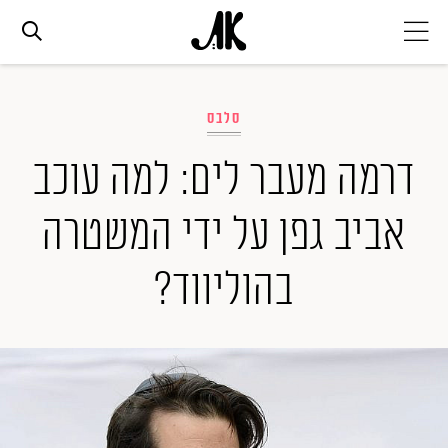
אג׳נדה
סלבס
אופנה
דרמה מעבר לים: למה עוכב
אביב גפן על ידי המשטרה
ביוטי
בהוליווד?
סלבס
ערוצים נוספים
המגזין