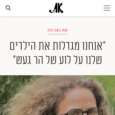
אג׳נדה
את באג'נדה
אופנה
"אנחנו מגדלות את הילדים
שלנו על לוע של הר געש"
ביוטי
סלבס
ערוצים נוספים
המגזין