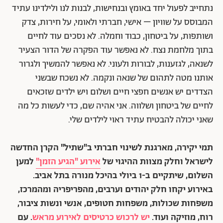
נתחייב לפעול יחד באומץ ובנחישות, לבנות לנו ולילדינו עתיד
המבוסס על שוויון – אישי, חברתי ולאומי, על חירות, צדק
ושותפות, על ביטחון, כבוד וחמלה. לא נסכים עוד לחיים
בתוך מלחמת נצח. לא נאפשר עוד הפקרה של הדור הצעיר
לשנאה, לגזענות, לבורות ולעוני. לא נאפשר להמשיך ולגרור
אותנו מטה לתהום של שנאה ונקמה. לא נשכח שבשני
הצדדים יש אנשים חפצי חיים ושלום ויש ילדים שזכאים
לחיים של ביטחון ושלווה. אני אהיה שם, כדי לעשות כל מה
שאני יכולה להבטיח עתיד ראוי לילדים שלי.
תמי יקירה, מארגנת לשינוי חברתי ב"שתיל" הקרן החדשה
לישראל וחלק מצוות ההיגוי של
אירוע "הגיע הזמן"
למען
השלום, שיתקיים ב-1 ביולי בהיכל מנורה בתל אביב.
באירוע יקחו חלק יהודים וערבים, מהפריפריה ומהמרכז,
משפחות שכולות, משפחות חטופים, אנשי ונשות ציבור,
רוח, מוזיקה ועוד.
יש לרכוש כרטיסים לאירוע מראש
. עם