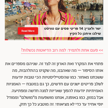
ישר ולעניין: 14 פריטי פסים עם טוויסט
Read More
שילכו איתכן כל הקיץ
>> פעם אחת ולתמיד: למה רוב הדיאטות נכשלות?
פתחי את המקרר ואת הארון זה לצד זה. שניהם מספרים את
אותו הסיפור – מה שאהבנו, מה שקנינו בהתלהבות, מה
ששכחנו מאחור. כמו שהסטייליסטיות הכי טובות יודעות
לשלב פריטים ישנים עם חדשים, כך גם במטבח – האמניות
האמיתיות יודעות להפוך שאריות למנה חדשה ומפתיעה.
אבל במזון, כמו באופנה, אנחנו מושפעות מ"מושלם" וממודל
יופי אחיד עד כדי לא מציאותי. זה מוטבע כל כך חזק,