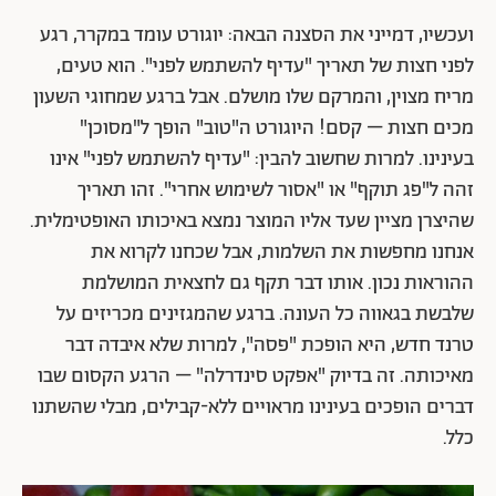
ועכשיו, דמייני את הסצנה הבאה: יוגורט עומד במקרר, רגע
לפני חצות של תאריך "עדיף להשתמש לפני". הוא טעים,
מריח מצוין, והמרקם שלו מושלם. אבל ברגע שמחוגי השעון
מכים חצות – קסם! היוגורט ה"טוב" הופך ל"מסוכן"
בעינינו. למרות שחשוב להבין: "עדיף להשתמש לפני" אינו
זהה ל"פג תוקף" או "אסור לשימוש אחרי". זהו תאריך
שהיצרן מציין שעד אליו המוצר נמצא באיכותו האופטימלית.
אנחנו מחפשות את השלמות, אבל שכחנו לקרוא את
ההוראות נכון. אותו דבר תקף גם לחצאית המושלמת
שלבשת בגאווה כל העונה. ברגע שהמגזינים מכריזים על
טרנד חדש, היא הופכת "פסה", למרות שלא איבדה דבר
מאיכותה. זה בדיוק "אפקט סינדרלה" – הרגע הקסום שבו
דברים הופכים בעינינו מראויים ללא-קבילים, מבלי שהשתנו
כלל.