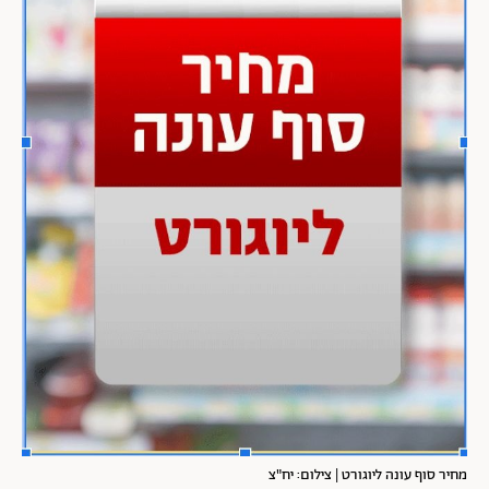
מחיר סוף עונה ליוגורט | צילום: יח"צ