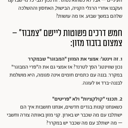
העיניים – אבל לא כשהוא נסתר. זה נכון לגבי כל מי שבדקנו
ועקבנו אחרי הרגלי הקניה, הבישול, האחסון וההשלכה
שלהם במשך שבוע. אז מה עושות?
חמש דרכים פשוטות ליישם "צמבוז" –
צמצום בזבוז מזון:
1. זה וינטג': אמצי את המזון "המבוגר" שבמקרר
נכון שווינטג' הפך לטרנד? אז אמצי גם את ה"פרי המבוגר"
במקרר. בננה עם כתמים חומים אינה פגומה, היא מושלמת
לבננה-ברד או לעוגה.
2. תכנני "קולקציות" ולא "פריטים"
כשאנחנו קונות בגדים חדשים, אנחנו חושבות איך הם
ישתלבו עם מה שכבר יש בארון. קני מזון באותה צורה וחשבי
– מה ישתלב עם מה שכבר יש במקרר?