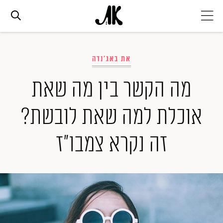
אג׳נדה
את באג'נדה
אופנה
מה הקשר בין מה שאת
אוכלת למה שאת לובשת?
ביוטי
זה נקרא צמבו"ז
סלבס
ערוצים נוספים
המגזין