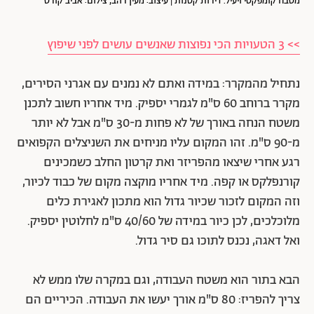
מטבח קומפקטי ויעיל. דירות קטנות | עיצוב: מעין רהב, צילום: אביב קורט
>> 3 הטעויות הכי נפוצות שאנשים עושים לפני שיפוץ
נתחיל מהמקרר: במידה ואתם לא נמנים עם אגרני הסירים,
מקרר ברוחב 60 ס"מ לגמרי יספיק. מיד אחריו חשוב לתכנן
משטח הנחה באורך של לא פחות מ-30 ס"מ אבל לא יותר
מ-90 ס"מ. זהו המקום עליו מניחים את השניצלים הקפואים
רגע אחרי שיצאו מהפריזר ואת קרטון החלב כשמכינים
קורנפלקס או קפה. מיד אחריו מוקצה מקום של כבוד לכיור,
וזה המקום לזכור שכיור גדול הוא מתכון לאגירת כלים
מלוכלכים, לכן כיור במידה של 40/60 ס"מ לחלוטין יספיק.
ואל דאגה, נכנס לתוכו גם סיר גדול.
הבא בתור הוא משטח העבודה, וגם במקרה שלו ממש לא
צריך להפריז: 80 ס"מ אורך יעשו את העבודה. הכיריים הם