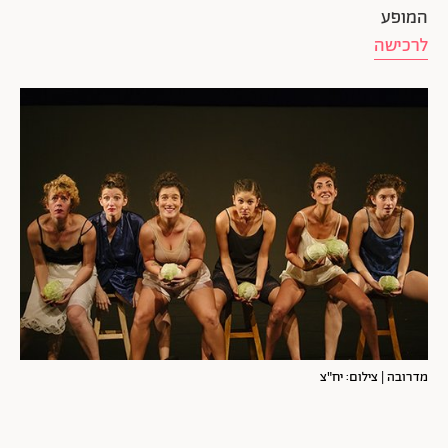
המופע
לרכישה
מדרובה | צילום: יח"צ