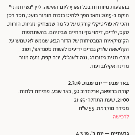
בהופעות מיוחדות בכל הארץ ליום האישה. ליין "נשי ותהני"
הוקם ב-2015 ומאז הפך ללהיט בזכות הומור בועט, חסר רסן
והכי לא פוליטיקלי קורקט על כל מה שמצחיק: זוגיות, הורות,
סקס, ילדים, דימוי גוף והחיים שביניהם. בהשתתפות
הקומיקאיות המבטיחות של הדור הבא, שממש לא שמעו על
הקלישאה ש'רק גברים יודעים לעשות סטנדאפ', וטוב
שכך: חגית גינזבורג, נגה ד'אנג'לי, יונה קפח, נועה מנור,
מרינה אקילוב ועוד.
באר שבע
–
יום שבת, 2.3.19
קוקה ברופאב, ארלוזרוב 50, באר שבע. פתיחת דלתות:
21:00, שעת התחלה: 21:45
מכירה מוקדמת: 55 ש"ח
לרכישה
גבעתיים – יום ב', 4.3.19