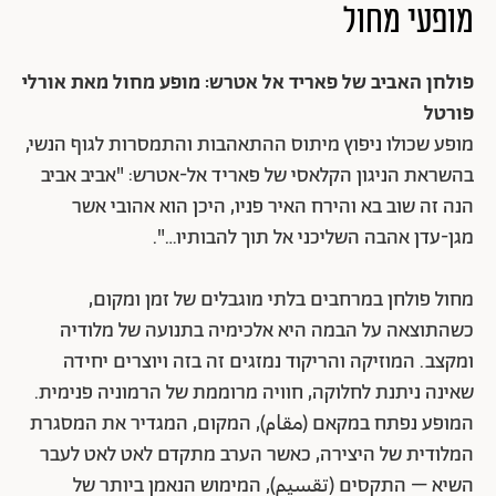
מופעי מחול
פולחן האביב של פאריד אל אטרש: מופע מחול מאת אורלי
פורטל
מופע שכולו ניפוץ מיתוס ההתאהבות והתמסרות לגוף הנשי,
בהשראת הניגון הקלאסי של פאריד אל-אטרש: "אביב אביב
הנה זה שוב בא והירח האיר פניו, היכן הוא אהובי אשר
מגן-עדן אהבה השליכני אל תוך להבותיו…".
מחול פולחן במרחבים בלתי מוגבלים של זמן ומקום,
כשהתוצאה על הבמה היא אלכימיה בתנועה של מלודיה
ומקצב. המוזיקה והריקוד נמזגים זה בזה ויוצרים יחידה
שאינה ניתנת לחלוקה, חוויה מרוממת של הרמוניה פנימית.
המופע נפתח במקאם (مقام), המקום, המגדיר את המסגרת
המלודית של היצירה, כאשר הערב מתקדם לאט לאט לעבר
השיא – התקסים (تقسيم), המימוש הנאמן ביותר של