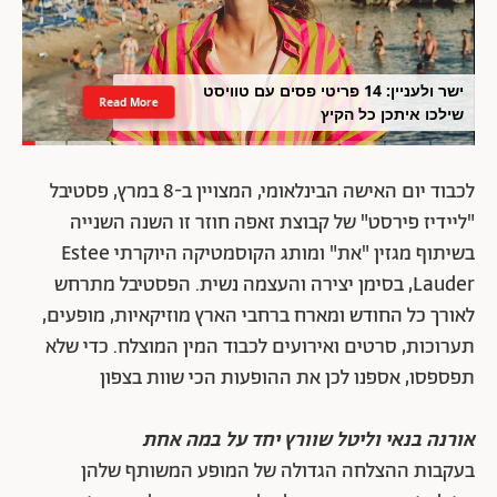
ישר ולעניין: 14 פריטי פסים עם טוויסט
Read More
שילכו איתכן כל הקיץ
לכבוד יום האישה הבינלאומי, המצויין ב-8 במרץ, פסטיבל
"ליידיז פירסט" של קבוצת זאפה חוזר זו השנה השנייה
בשיתוף מגזין "את" ומותג הקוסמטיקה היוקרתי
Estee
Lauder
, בסימן יצירה והעצמה נשית.
הפסטיבל מתרחש
לאורך כל החודש ומארח ברחבי הארץ מוזיקאיות, מופעים,
תערוכות, סרטים ואירועים לכבוד המין המוצלח. כדי שלא
תפספסו, אספנו לכן את ההופעות הכי שוות בצפון
אורנה בנאי וליטל שוורץ יחד על במה אחת
בעקבות ההצלחה הגדולה של המופע המשותף שלהן