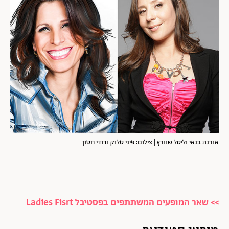
אורנה בנאי וליטל שוורץ | צילום: פיני סלוק ודודי חסון
>> שאר המופעים המשתתפים בפסטיבל Ladies Fisrt