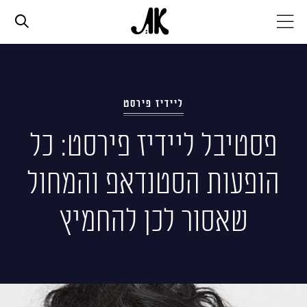
אג׳נדה
ליידיז פירסט
אופנה
פסטיבל ליידיז פירסט: כל
ביוטי
הופעות הסטנדאפ והמחול
סלבס
שאסור לכן להחמיץ
ערוצים נוספים
המגזין