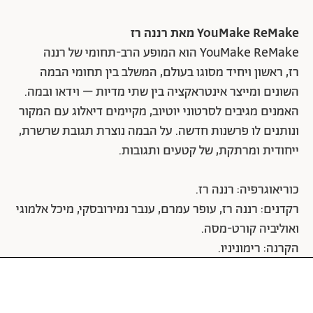
YouMake ReMake מאת רננה רז
YouMake ReMake הוא המופע הרב-תחומי של רננה
רז, ראשון ויחיד מסוגו בעולם, המשלב בין תחומי הבמה
השונים ומייצר אינטראקציה בין שתי מדיות – וידאו ובמה.
האמנים מגיבים לסרטוני יוטיוב, מקיימים דיאלוג עם המקור
ונותנים לו פרשנות חדשה. על הבמה נוצרת תגובת שרשרת,
ייחודית ומרתקת, של קטעים ותגובות.
כוריאוגרפיה: רננה רז.
רקדנים: רננה רז, עופר עמרם, ענבר נמירובסקי, מיכל אלמוגי
ואוליביה קורט-מסה.
הקרנה: רימוניניו.
סאונד ותאורה: איציק איילון.
סוזן דלל, יום ג', 19.3.19